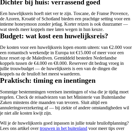
Dichter bij huis: verrassend goed
Een huwelijksreis hoeft niet ver te zijn. Toscane, de Franse Provence,
de Azoren, Kroatië of Schotland bieden een prachtige setting voor een
intieme honeymoon zonder jetlag. Korter reizen is ook duurzamer —
wat steeds meer koppels mee laten wegen in hun keuze.
Budget: wat kost een huwelijksreis?
De kosten voor een huwelijksreis lopen enorm uiteen: van €2.000 voor
een romantisch weekendje in Europa tot €15.000 of meer voor een
luxe resort op de Malediven. Gemiddeld besteden Nederlandse
koppels tussen de €4.000 en €8.000. Reserveer dit bedrag vroeg in
jullie trouwbudget — de huwelijksreis is een van de dingen die
koppels na de bruiloft het meest waarderen.
Praktisch: timing en inentingen
Sommige bestemmingen vereisen inentingen of visa die je tijdig moet
regelen. Check de reisadviezen van het Ministerie van Buitenlandse
Zaken minstens drie maanden van tevoren. Sluit altijd een
annuleringsverzekering af — bij ziekte of andere omstandigheden wil
je niet alle kosten kwijt zijn.
Wil je de huwelijksreis goed inpassen in jullie totale bruiloftplanning?
Lees ons artikel over
trouwen in het buitenland
voor meer tips over