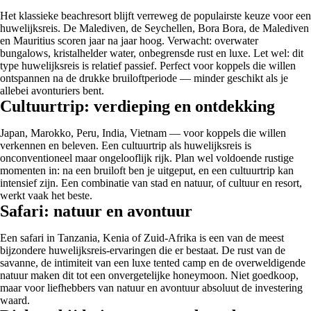
Het klassieke beachresort blijft verreweg de populairste keuze voor een
huwelijksreis. De Malediven, de Seychellen, Bora Bora, de Malediven
en Mauritius scoren jaar na jaar hoog. Verwacht: overwater
bungalows, kristalhelder water, onbegrensde rust en luxe. Let wel: dit
type huwelijksreis is relatief passief. Perfect voor koppels die willen
ontspannen na de drukke bruiloftperiode — minder geschikt als je
allebei avonturiers bent.
Cultuurtrip: verdieping en ontdekking
Japan, Marokko, Peru, India, Vietnam — voor koppels die willen
verkennen en beleven. Een cultuurtrip als huwelijksreis is
onconventioneel maar ongelooflijk rijk. Plan wel voldoende rustige
momenten in: na een bruiloft ben je uitgeput, en een cultuurtrip kan
intensief zijn. Een combinatie van stad en natuur, of cultuur en resort,
werkt vaak het beste.
Safari: natuur en avontuur
Een safari in Tanzania, Kenia of Zuid-Afrika is een van de meest
bijzondere huwelijksreis-ervaringen die er bestaat. De rust van de
savanne, de intimiteit van een luxe tented camp en de overweldigende
natuur maken dit tot een onvergetelijke honeymoon. Niet goedkoop,
maar voor liefhebbers van natuur en avontuur absoluut de investering
waard.