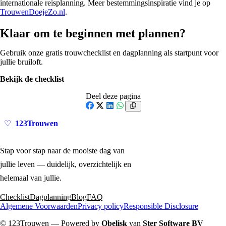
internationale reisplanning. Meer bestemmingsinspiratie vind je op
TrouwenDoejeZo.nl
.
Klaar om te beginnen met plannen?
Gebruik onze gratis trouwchecklist en dagplanning als startpunt voor
jullie bruiloft.
Bekijk de checklist
Deel deze pagina
Facebook
X
LinkedIn
WhatsApp
123Trouwen
♡
Stap voor stap naar de mooiste dag van
jullie leven — duidelijk, overzichtelijk en
helemaal van jullie.
Checklist
Dagplanning
Blog
FAQ
Algemene Voorwaarden
Privacy policy
Responsible Disclosure
© 123Trouwen —
Powered by
Obelisk
van
Ster Software BV