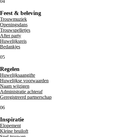
04
Feest & beleving
Trouwmuziek
Openingsdans
Trouwspelletjes
After party
Huwelijksreis
Bedankjes
05
Regelen
Huwelijksaangifte
Huwelijkse voorwaarden
Naam wijzigen
Administratie achteraf
Geregistreerd partnerschap
06
Inspiratie
Elopement
Kleine bruiloft
Snel trouwen