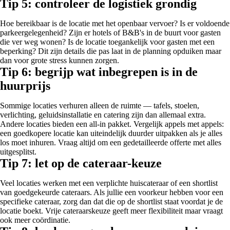
Tip 5: controleer de logistiek grondig
Hoe bereikbaar is de locatie met het openbaar vervoer? Is er voldoende
parkeergelegenheid? Zijn er hotels of B&B's in de buurt voor gasten
die ver weg wonen? Is de locatie toegankelijk voor gasten met een
beperking? Dit zijn details die pas laat in de planning opduiken maar
dan voor grote stress kunnen zorgen.
Tip 6: begrijp wat inbegrepen is in de
huurprijs
Sommige locaties verhuren alleen de ruimte — tafels, stoelen,
verlichting, geluidsinstallatie en catering zijn dan allemaal extra.
Andere locaties bieden een all-in pakket. Vergelijk appels met appels:
een goedkopere locatie kan uiteindelijk duurder uitpakken als je alles
los moet inhuren. Vraag altijd om een gedetailleerde offerte met alles
uitgesplitst.
Tip 7: let op de cateraar-keuze
Veel locaties werken met een verplichte huiscateraar of een shortlist
van goedgekeurde cateraars. Als jullie een voorkeur hebben voor een
specifieke cateraar, zorg dan dat die op de shortlist staat voordat je de
locatie boekt. Vrije cateraarskeuze geeft meer flexibiliteit maar vraagt
ook meer coördinatie.