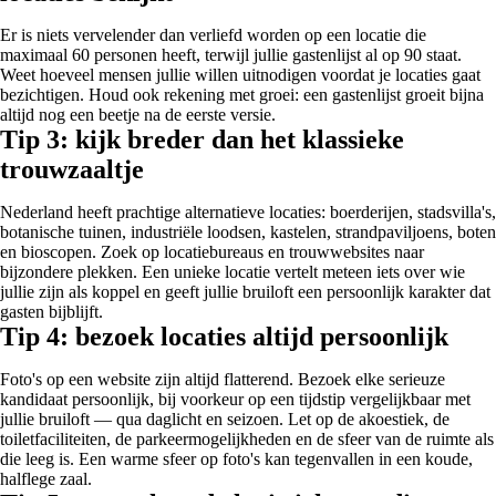
Er is niets vervelender dan verliefd worden op een locatie die
maximaal 60 personen heeft, terwijl jullie gastenlijst al op 90 staat.
Weet hoeveel mensen jullie willen uitnodigen voordat je locaties gaat
bezichtigen. Houd ook rekening met groei: een gastenlijst groeit bijna
altijd nog een beetje na de eerste versie.
Tip 3: kijk breder dan het klassieke
trouwzaaltje
Nederland heeft prachtige alternatieve locaties: boerderijen, stadsvilla's,
botanische tuinen, industriële loodsen, kastelen, strandpaviljoens, boten
en bioscopen. Zoek op locatiebureaus en trouwwebsites naar
bijzondere plekken. Een unieke locatie vertelt meteen iets over wie
jullie zijn als koppel en geeft jullie bruiloft een persoonlijk karakter dat
gasten bijblijft.
Tip 4: bezoek locaties altijd persoonlijk
Foto's op een website zijn altijd flatterend. Bezoek elke serieuze
kandidaat persoonlijk, bij voorkeur op een tijdstip vergelijkbaar met
jullie bruiloft — qua daglicht en seizoen. Let op de akoestiek, de
toiletfaciliteiten, de parkeermogelijkheden en de sfeer van de ruimte als
die leeg is. Een warme sfeer op foto's kan tegenvallen in een koude,
halflege zaal.