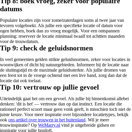
Tip 8: boek vroeg, zeker voor populaire
datums
Populaire locaties zijn voor zomerzaterdagen soms al twee jaar van
tevoren volgeboekt. Als jullie een specifieke locatie of datum voor
ogen hebben, boek dan zo vroeg mogelijk. Voor een ontspannen
planning: reserveer de locatie minimaal twaalf tot achttien maanden
voor de trouwdatum.
Tip 9: check de geluidsnormen
In veel gemeenten gelden strikte geluidsnormen, zeker voor locaties in
woonwijken of dicht bij natuurgebieden. Informeer bij de locatie naar
de sluitingstijd en de maximale geluidssterkte. Als jullie dromen van
een feest tot in de vroege ochtend met een live band, zorg dan dat de
locatie dat ook toelaat.
Tip 10: vertrouw op jullie gevoel
Uiteindelijk gaat het om een gevoel. Als jullie bij binnenkomst allebei
denken: 'dit is het' — vertrouw dan op dat instinct. Een locatie die
rationeel perfect scoort maar geen vonk geeft, is misschien toch niet de
juiste keuze. Voor meer inspiratie over bijzondere locatietypes, bekijk
ook
ons artikel over trouwen in het buitenland
. Wil je meer
trouwinspiratie? Op
WeMarry.nl
vind je uitgebreide gidsen en
inspiratie voor jullie bruiloft.