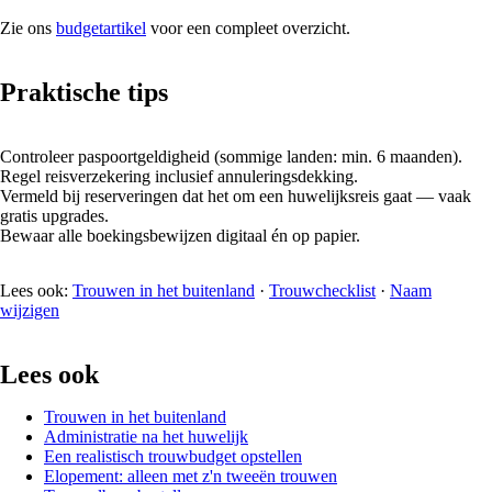
Zie ons
budgetartikel
voor een compleet overzicht.
Praktische tips
Controleer paspoortgeldigheid (sommige landen: min. 6 maanden).
Regel reisverzekering inclusief annuleringsdekking.
Vermeld bij reserveringen dat het om een huwelijksreis gaat — vaak
gratis upgrades.
Bewaar alle boekingsbewijzen digitaal én op papier.
Lees ook:
Trouwen in het buitenland
·
Trouwchecklist
·
Naam
wijzigen
Lees ook
Trouwen in het buitenland
Administratie na het huwelijk
Een realistisch trouwbudget opstellen
Elopement: alleen met z'n tweeën trouwen