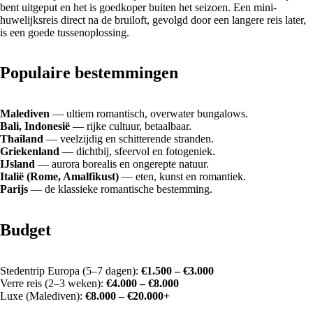
bent uitgeput en het is goedkoper buiten het seizoen. Een mini-
huwelijksreis direct na de bruiloft, gevolgd door een langere reis later,
is een goede tussenoplossing.
Populaire bestemmingen
Malediven
— ultiem romantisch, overwater bungalows.
Bali, Indonesië
— rijke cultuur, betaalbaar.
Thailand
— veelzijdig en schitterende stranden.
Griekenland
— dichtbij, sfeervol en fotogeniek.
IJsland
— aurora borealis en ongerepte natuur.
Italië (Rome, Amalfikust)
— eten, kunst en romantiek.
Parijs
— de klassieke romantische bestemming.
Budget
Stedentrip Europa (5–7 dagen):
€1.500 – €3.000
Verre reis (2–3 weken):
€4.000 – €8.000
Luxe (Malediven):
€8.000 – €20.000+