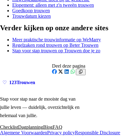
Elopement: alleen met z'n tweeën trouwen
Goedkoop trouwen
Trouwdatum kiezen
Verder kijken op onze andere sites
Meer praktische trouwinformatie op WeMarry
Regelzaken rond trouwen op Beter Trouwen
Stap voor stap trouwen op Trouwen doe je zo
Deel deze pagina
Facebook
X
LinkedIn
WhatsApp
123Trouwen
♡
Stap voor stap naar de mooiste dag van
jullie leven — duidelijk, overzichtelijk en
helemaal van jullie.
Checklist
Dagplanning
Blog
FAQ
Algemene Voorwaarden
Privacy policy
Responsible Disclosure