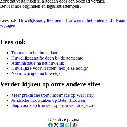
Zorg dat vertalingen zijn gedaan door een beëdigd vertaler.
Bewaar alle originelen en legalisatiestempels.
Lees ook:
Huwelijksaangifte doen
·
Trouwen in het buitenland
·
Naam
wijzigen
Lees ook
Trouwen in het buitenland
Huwelijksaangifte doen bij de gemeente
Administratie na het huwelijk
Huwelijkse voorwaarden: heb je ze nodig?
Naam wijzigen na huwelijk
Verder kijken op onze andere sites
Meer praktische trouwinformatie op WeMarry
Juridische trouwzaken op Beter Trouwen
Stap voor stap trouwen op Trouwen doe je zo
Deel deze pagina