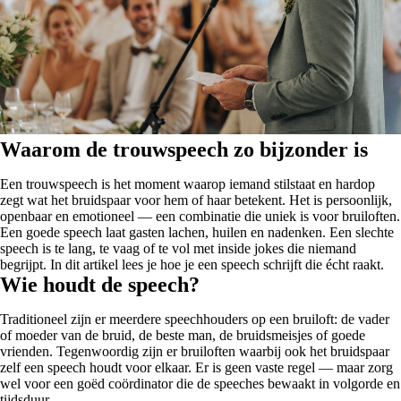
Waarom de trouwspeech zo bijzonder is
Een trouwspeech is het moment waarop iemand stilstaat en hardop
zegt wat het bruidspaar voor hem of haar betekent. Het is persoonlijk,
openbaar en emotioneel — een combinatie die uniek is voor bruiloften.
Een goede speech laat gasten lachen, huilen en nadenken. Een slechte
speech is te lang, te vaag of te vol met inside jokes die niemand
begrijpt. In dit artikel lees je hoe je een speech schrijft die écht raakt.
Wie houdt de speech?
Traditioneel zijn er meerdere speechhouders op een bruiloft: de vader
of moeder van de bruid, de beste man, de bruidsmeisjes of goede
vrienden. Tegenwoordig zijn er bruiloften waarbij ook het bruidspaar
zelf een speech houdt voor elkaar. Er is geen vaste regel — maar zorg
wel voor een goëd coördinator die de speeches bewaakt in volgorde en
tijdsduur.