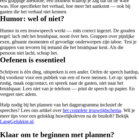
een grappige anekdote, een moment waarop je zag dat dit de ware
was. Hoe specifieker het verhaal, hoe meer het aankomt — ook bij
gasten die het verhaal niet kennen.
Humor: wel of niet?
Humor in een trouwspeech werkt — mits correct ingezet. De gouden
regel: lach mét het bruidspaar, nooit óver hen. Grappen over pijnlijke
exen, gênante momenten of gevoelige onderwerpen zijn taboe. Test je
grappen van tevoren bij iemand die het bruidspaar kent. Als die
persoon niet lacht, schrap het.
Oefenen is essentieel
Schrijven is één ding, uitspreken is een ander. Oefen de speech hardop,
bij voorkeur voor een publiek van een of twee mensen. Let op: spreek
rustig, maak oogcontact, en spreek naar de gasten, niet naar het
bruidspaar. Lees niet van je telefoon — print de speech op papier. En
vergeet niet: adem.
Hulp nodig bij het plannen van het dagprogramma inclusief de
speeches? Lees ons artikel over
het complete trouwtijdschema
. Wil je
meer tips voor een gelukkig huwelijksleven na de bruiloft? Bekijk
LangGelukkig.nl
.
Klaar om te beginnen met plannen?