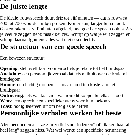
De juiste lengte
De ideale trouwspeech duurt drie tot vijf minuten — dat is ruwweg
400 tot 700 woorden uitgesproken. Korter kan, langer bijna nooit.
Gasten raken na vijf minuten afgeleid, hoe goed de speech ook is. Als
je veel te zeggen hebt: maak keuzes. Schrijf op wat je wilt zeggen en
schrap daarna rigoureus alles wat niet essentieel is.
De structuur van een goede speech
Een bewezen structuur:
Opening
: stel jezelf kort voor en schets je relatie tot het bruidspaar
Anekdote
: een persoonlijk verhaal dat iets onthult over de bruid of
bruidegom
Humor
: een luchtig moment — maar nooit ten koste van het
bruidspaar
Ontroering
: iets wat laat zien waarom dit koppel bij elkaar hoort
Wens
: een oprechte en specifieke wens voor hun toekomst
Toast
: nodig iedereen uit om het glas te heffen
Persoonlijke verhalen werken het beste
Algemeenheden als “ze zijn zo lief voor iedereen” of “ik ken haar al
heel lang” zeggen niets. Wat wel werkt: een specifieke herinnering,