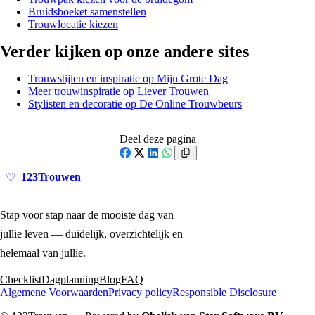
Bruidsboeket samenstellen
Trouwlocatie kiezen
Verder kijken op onze andere sites
Trouwstijlen en inspiratie op Mijn Grote Dag
Meer trouwinspiratie op Liever Trouwen
Stylisten en decoratie op De Online Trouwbeurs
Deel deze pagina
Facebook
X
LinkedIn
WhatsApp
123Trouwen
♡
Stap voor stap naar de mooiste dag van
jullie leven — duidelijk, overzichtelijk en
helemaal van jullie.
Checklist
Dagplanning
Blog
FAQ
Algemene Voorwaarden
Privacy policy
Responsible Disclosure