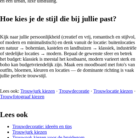
en een urban, luxe uitstraling.
Hoe kies je de stijl die bij jullie past?
Kijk naar jullie persoonlijkheid (creatief en vrij, romantisch en stijlvol,
of modern en minimalistisch) en denk vanuit de locatie: buitenlocaties
en natuur → bohemian, kastelen en landhuizen → klassiek, industriële
of stedelijke locaties → modern. Bepaal de gewenste sfeer en betrek
het budget: klassiek is meestal het kostbaarst, modern varieert sterk en
boho kan budgetvriendelijk zijn. Maak een moodboard met foto's van
outfits, bloemen, kleuren en locaties — de dominante richting is vaak
jullie perfecte trouwstijl.
Lees ook:
Trouwjurk kiezen
·
Trouwdecoratie
·
Trouwlocatie kiezen
·
Trouwfotograaf kiezen
Lees ook
Trouwdecoratie: ideeën en tips
Trouwjurk kiezen
Trouwpak kiezen voor de bruidegom