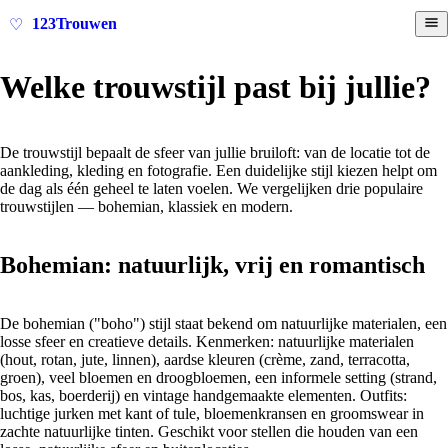
123Trouwen
♡
Welke trouwstijl past bij jullie?
De trouwstijl bepaalt de sfeer van jullie bruiloft: van de locatie tot de
aankleding, kleding en fotografie. Een duidelijke stijl kiezen helpt om
de dag als één geheel te laten voelen. We vergelijken drie populaire
trouwstijlen — bohemian, klassiek en modern.
Bohemian: natuurlijk, vrij en romantisch
De bohemian ("boho") stijl staat bekend om natuurlijke materialen, een
losse sfeer en creatieve details. Kenmerken: natuurlijke materialen
(hout, rotan, jute, linnen), aardse kleuren (crème, zand, terracotta,
groen), veel bloemen en droogbloemen, een informele setting (strand,
bos, kas, boerderij) en vintage handgemaakte elementen. Outfits:
luchtige jurken met kant of tule, bloemenkransen en groomswear in
zachte natuurlijke tinten. Geschikt voor stellen die houden van een