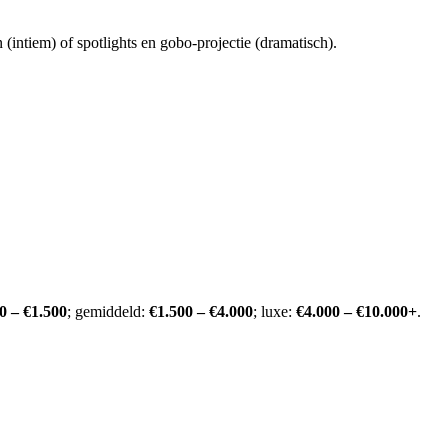
 (intiem) of spotlights en gobo-projectie (dramatisch).
0 – €1.500
; gemiddeld:
€1.500 – €4.000
; luxe:
€4.000 – €10.000+
.