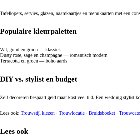
Tafellopers, servies, glazen, naamkaartjes en menukaarten met een consis
Populaire kleurpaletten
Wit, goud en groen — klassiek
Dusty rose, sage en champagne — romantisch modern
Terracotta en groen — boho aards
DIY vs. stylist en budget
Zelf decoreren bespaart geld maar kost veel tijd. Een wedding stylist k
Lees ook:
Trouwstijl kiezen
·
Trouwlocatie
·
Bruidsboeket
·
Trouwcate
Lees ook