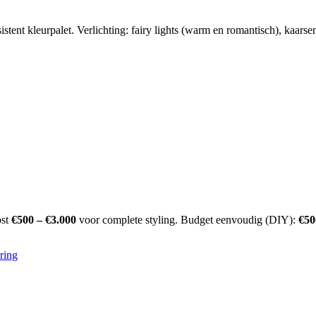
tent kleurpalet. Verlichting: fairy lights (warm en romantisch), kaarsen
ost
€500 – €3.000
voor complete styling. Budget eenvoudig (DIY):
€50
ring