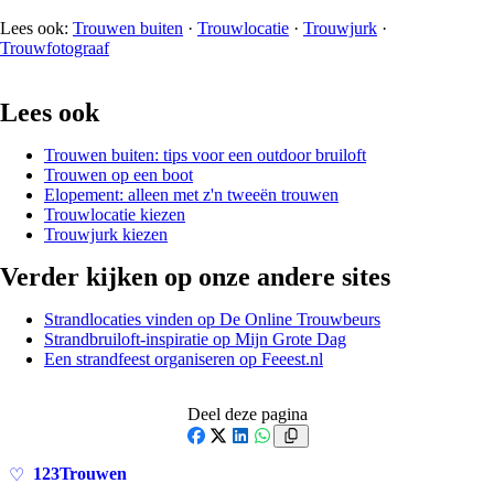
Lees ook:
Trouwen buiten
·
Trouwlocatie
·
Trouwjurk
·
Trouwfotograaf
Lees ook
Trouwen buiten: tips voor een outdoor bruiloft
Trouwen op een boot
Elopement: alleen met z'n tweeën trouwen
Trouwlocatie kiezen
Trouwjurk kiezen
Verder kijken op onze andere sites
Strandlocaties vinden op De Online Trouwbeurs
Strandbruiloft-inspiratie op Mijn Grote Dag
Een strandfeest organiseren op Feeest.nl
Deel deze pagina
Facebook
X
LinkedIn
WhatsApp
123Trouwen
♡