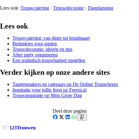
Lees ook:
Trouwcatering
·
Trouwdecoratie
·
Dagplanning
Lees ook
Trouwcatering: van diner tot bruidstaart
Bedankjes voor gasten
Trouwdecoratie: ideeën en tips
After party organiseren
Een realistisch trouwbudget opstellen
Verder kijken op onze andere sites
Taartenmakers en cateraars op De Online Trouwbeurs
Inspiratie voor jullie feest op Feeest.nl
Trouwinspiratie op Mijn Grote Dag
Deel deze pagina
Facebook
X
LinkedIn
WhatsApp
123Trouwen
♡