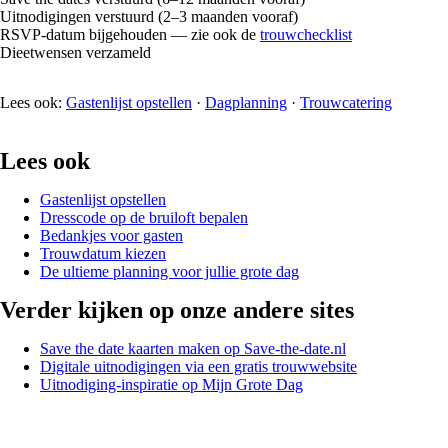
Uitnodigingen verstuurd (2–3 maanden vooraf)
RSVP-datum bijgehouden — zie ook de
trouwchecklist
Dieetwensen verzameld
Lees ook:
Gastenlijst opstellen
·
Dagplanning
·
Trouwcatering
Lees ook
Gastenlijst opstellen
Dresscode op de bruiloft bepalen
Bedankjes voor gasten
Trouwdatum kiezen
De ultieme planning voor jullie grote dag
Verder kijken op onze andere sites
Save the date kaarten maken op Save-the-date.nl
Digitale uitnodigingen via een gratis trouwwebsite
Uitnodiging-inspiratie op Mijn Grote Dag