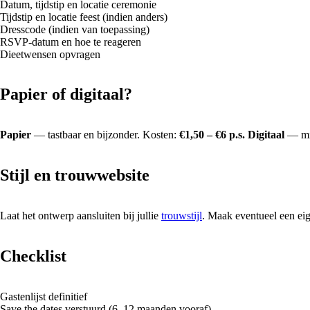
Datum, tijdstip en locatie ceremonie
Tijdstip en locatie feest (indien anders)
Dresscode (indien van toepassing)
RSVP-datum en hoe te reageren
Dieetwensen opvragen
Papier of digitaal?
Papier
— tastbaar en bijzonder. Kosten:
€1,50 – €6 p.s.
Digitaal
— mil
Stijl en trouwwebsite
Laat het ontwerp aansluiten bij jullie
trouwstijl
. Maak eventueel een eig
Checklist
Gastenlijst definitief
Save the dates verstuurd (6–12 maanden vooraf)